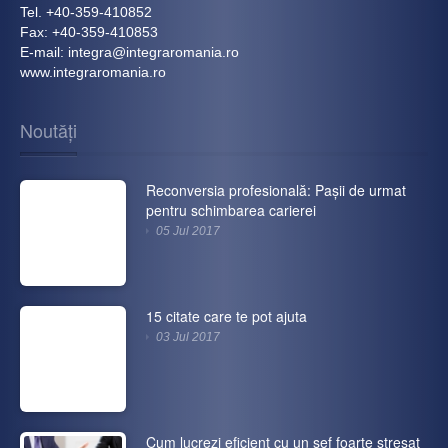
Tel. +40-359-410852
Fax: +40-359-410853
E-mail: integra@integraromania.ro
www.integraromania.ro
Noutăți
Reconversia profesională: Paşii de urmat
pentru schimbarea carierei
05 Jul 2017
15 citate care te pot ajuta
03 Jul 2017
Cum lucrezi eficient cu un șef foarte stresat