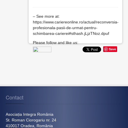
– See more at:
https://www.cariereonline.ro/actual/reconversia-
profesionala-pasii-de-urmat-pentru-
schimbarea-carierei#sthash.jLjzTNoz.dpuf
Please follow and like us:
Save
Contact
Asociația Integra România
St. Roman Ciorogariu nr. 24
410017 Oradea, România